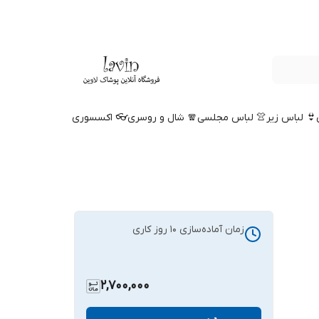
👙 لباس زیر
👚 لباس مجلسی
🧣 شال و روسری
👓 اکسسوری
زمان آماده‌سازی
10
روز کاری
2,700,000