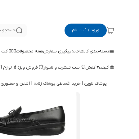
ورود / ثبت نام
جستجو د
دسته‌بندی کالاها
خانه
پیگیری سفارش
همه محصولات
🤵🏻‍♀️ کت
👜 کیف
👠 کفش
👕 ست تیشرت و شلوار
💥 فروش ویژه
💄 لوازم آ
پوشاک لاوین | خرید اقساطی پوشاک زنانه | آنلاین و حضوری