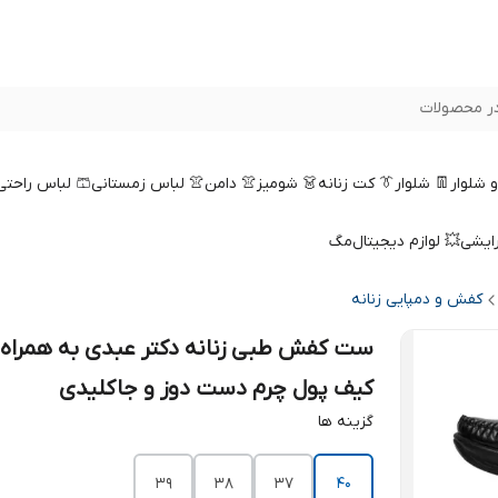
ر محصولات
 و شلوار
👖 شلوار
👔 کت زنانه
👗 شومیز
👚 دامن
👚 لباس زمستانی
🩳 لباس راحتی
رایشی
💥 لوازم دیجیتال
مگ
کفش و دمپایی زنانه
ست کفش طبی زنانه دکتر عبدی به همراه
کیف پول چرم دست دوز و جاکلیدی
گزینه ها
39
38
37
40