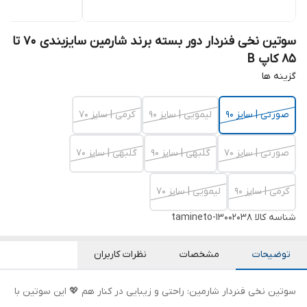
سوتین نخی فنردار دور بسته برند شارمین سایزبندی 70 تا
85 کاپ B
گزینه ها
صورتی | سایز 90
لیمویی | سایز 90
کرمی | سایز 70
صورتی | سایز 70
گلبهی | سایز 90
گلبهی | سایز 70
کرمی | سایز 90
لیمویی | سایز 70
شناسه کالا
tamineto-13002038
توضیحات
مشخصات
نظرات کاربران
سوتین نخی فنردار شارمین: راحتی و زیبایی در کنار هم 💖 این سوتین با