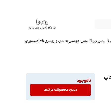
👙 لباس زیر
👚 لباس مجلسی
🧣 شال و روسری
👓 اکسسوری
کاپ
ناموجود
دیدن محصولات مرتبط