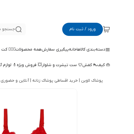
ورود / ثبت نام
جستجو د
دسته‌بندی کالاها
خانه
پیگیری سفارش
همه محصولات
🤵🏻‍♀️ کت
👜 کیف
👠 کفش
👕 ست تیشرت و شلوار
💥 فروش ویژه
💄 لوازم آ
پوشاک لاوین | خرید اقساطی پوشاک زنانه | آنلاین و حضوری