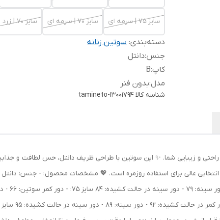
سایز 75 | سرمه ای
سایز 70 | سرمه ای
سایز 70 | زرد
دسته‌بندی
:
سوتین زنانه
جنس
:
دانتل
کاپ
:
B
مدل
:
بدون فنر
شناسه کالا
tamineto-13001794
ی راحتی و زیبایی شما. ✨ این سوتین با طراحی ظریف دانتل، حس لطافت و جذا