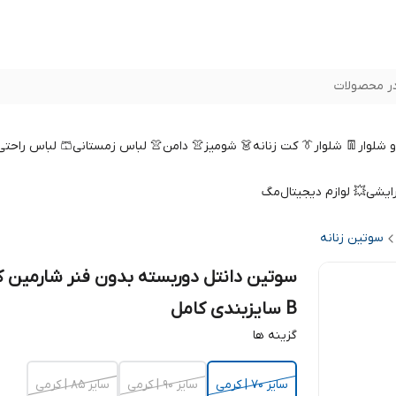
ر محصولات
 و شلوار
👖 شلوار
👔 کت زنانه
👗 شومیز
👚 دامن
👚 لباس زمستانی
🩳 لباس راحتی
رایشی
💥 لوازم دیجیتال
مگ
سوتین زنانه
سوتین دانتل دوربسته بدون فنر شارمین 
B سایزبندی کامل
گزینه ها
سایز 70 | کرمی
سایز 90 | کرمی
سایز 85 | کرمی