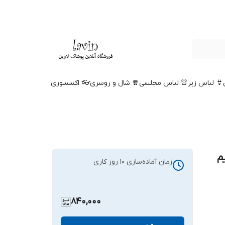
👙 لباس زیر
👚 لباس مجلسی
🧣 شال و روسری
👓 اکسسوری
م
زمان آماده‌سازی
10
روز کاری
840,000