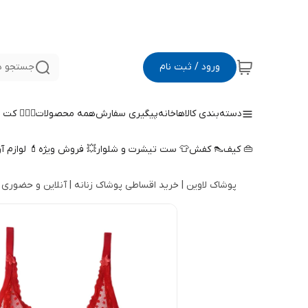
ورود / ثبت نام
جستجو د
دسته‌بندی کالاها
خانه
پیگیری سفارش
همه محصولات
🤵🏻‍♀️ کت
👜 کیف
👠 کفش
👕 ست تیشرت و شلوار
💥 فروش ویژه
💄 لوازم آ
پوشاک لاوین | خرید اقساطی پوشاک زنانه | آنلاین و حضوری