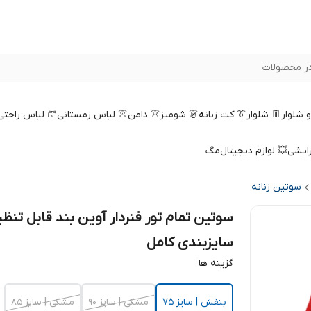
ر محصولات
 و شلوار
👖 شلوار
👔 کت زنانه
👗 شومیز
👚 دامن
👚 لباس زمستانی
🩳 لباس راحتی
رایشی
💥 لوازم دیجیتال
مگ
سوتین زنانه
سوتین تمام تور فنردار آوین بند قابل تنظی
سایزبندی کامل
گزینه ها
بنفش | سایز 75
مشکی | سایز 90
مشکی | سایز 85