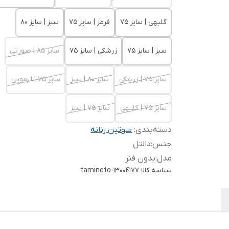
گلبهی | سایز 75
قرمز | سایز 75
سبز | سایز 80
سبز | سایز 75
زرشکی | سایز 75
سایز 85 | صورتی
سایز 75 | زرشکی
سایز 80 | سبز
سایز 75 | لیمویی
سایز 75 | گلبهی
سایز 75 | سبز
دسته‌بندی
:
سوتین زنانه
جنس
:
دانتل
مدل
:
بدون فنر
شناسه کالا
tamineto-13004177