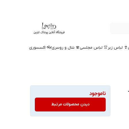
👙 لباس زیر
👚 لباس مجلسی
🧣 شال و روسری
👓 اکسسوری
ناموجود
دیدن محصولات مرتبط