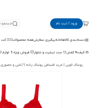
ورود / ثبت نام
جستجو د
دسته‌بندی کالاها
خانه
پیگیری سفارش
همه محصولات
🤵🏻‍♀️ کت
👜 کیف
👠 کفش
👕 ست تیشرت و شلوار
💥 فروش ویژه
💄 لوازم آ
پوشاک لاوین | خرید اقساطی پوشاک زنانه | آنلاین و حضوری