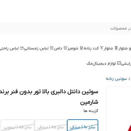
ر محصولات
 و شلوار
👖 شلوار
👔 کت زنانه
👗 شومیز
👚 دامن
👚 لباس زمستانی
🩳 لباس راحتی
رایشی
💥 لوازم دیجیتال
مگ
سوتین زنانه
سوتین دانتل دالبری بالا تور بدون فنر برند
شارمین
گزینه ها
سایز 90 | مشکی
سایز 75 | مشکی
سایز 85 | لیمویی