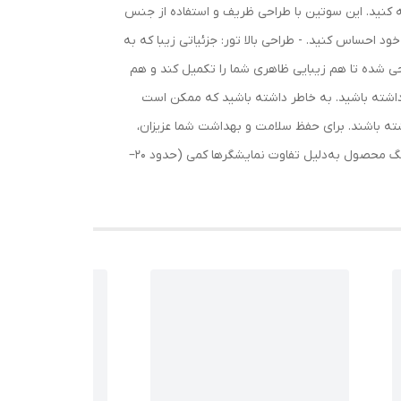
✨ سوتین دانتل دالبری بالا تور شارمین: لطافت و زیبا
دانتل، انتخابی ایده‌آل برای بانوان شیک‌پوش است. 
جذابیت این سوتین می‌افزاید. - مدل بدون فنر: راح
احساس راحتی بی‌نظیری را برایتان به ارمغان آورد
رنگ محصول به دلیل تفاوت در نمایشگرها، حدود 20 تا 30 درصد با عکس تفاوت داشته باشد و اندازه‌ها نیز 1 تا 3 سانتی‌متر اختلا
لباس زیر امکان تعویض یا مرجوعی نداره 💕 لطفاً قبل از ثبت سفارش، مشخصات و جدول سایزبندی رو با دقت بررسی کنید. ممکنه رنگ محصول به‌دلیل تفاوت نمایشگرها کمی (حدود ۲۰–