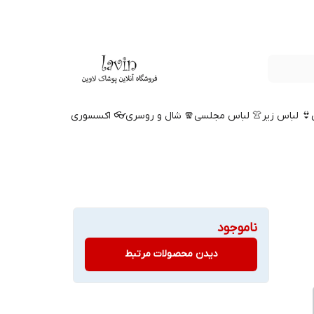
👙 لباس زیر
👚 لباس مجلسی
🧣 شال و روسری
👓 اکسسوری
ناموجود
دیدن محصولات مرتبط