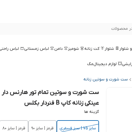
ر محصولات
 و شلوار
👖 شلوار
👔 کت زنانه
👗 شومیز
👚 دامن
👚 لباس زمستانی
🩳 لباس راحتی
رایشی
💥 لوازم دیجیتال
مگ
ست شورت و سوتین زنانه
ست شورت و سوتین تمام تور هارنس دار
عینکی زنانه کاپ B فنردار بکلس
گزینه ها
سایز 75 | سبز فسفری
قرمز | سایز 90
قرمز | سایز 80