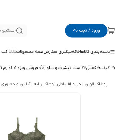
ورود / ثبت نام
جستجو د
دسته‌بندی کالاها
خانه
پیگیری سفارش
همه محصولات
🤵🏻‍♀️ کت
👜 کیف
👠 کفش
👕 ست تیشرت و شلوار
💥 فروش ویژه
💄 لوازم آ
پوشاک لاوین | خرید اقساطی پوشاک زنانه | آنلاین و حضوری