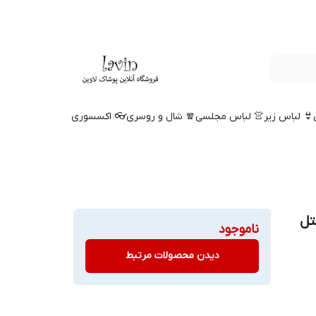
👙 لباس زیر
👚 لباس مجلسی
🧣 شال و روسری
👓 اکسسوری
 فنردار کاپ B دانتل
ناموجود
دیدن محصولات مرتبط