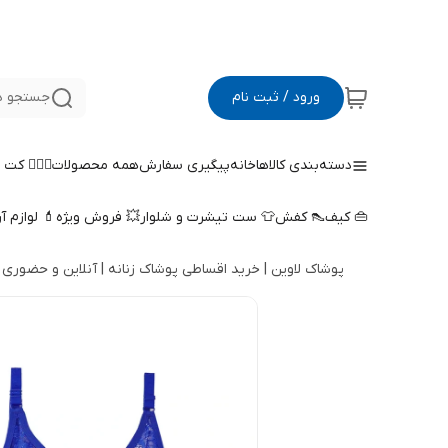
ورود / ثبت نام
جستجو د
دسته‌بندی کالاها
خانه
پیگیری سفارش
همه محصولات
🤵🏻‍♀️ کت
👜 کیف
👠 کفش
👕 ست تیشرت و شلوار
💥 فروش ویژه
💄 لوازم آ
پوشاک لاوین | خرید اقساطی پوشاک زنانه | آنلاین و حضوری