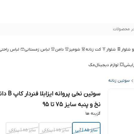
ر محصولات
 و شلوار
👖 شلوار
👔 کت زنانه
👗 شومیز
👚 دامن
👚 لباس زمستانی
🩳 لباس راحتی
رایشی
💥 لوازم دیجیتال
مگ
سوتین زنانه
سوتین نخی پروانه ایزابلا
نخ و پنبه سایز 75 تا 95
گزینه ها
سایز 85 | آبی
سایز 75 | پنککی
سایز 85 | پنککی