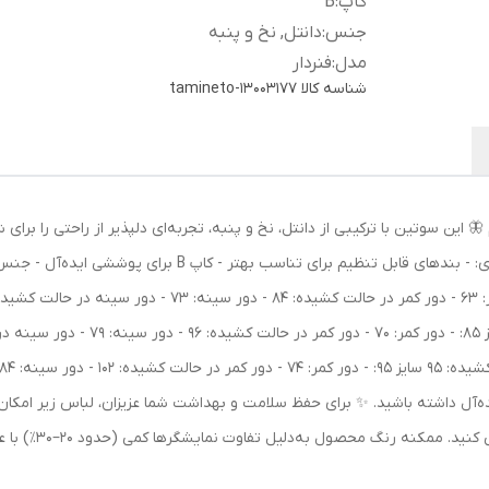
کاپ
:
B
جنس
:
دانتل, نخ و پنبه
مدل
:
فنردار
شناسه کالا
tamineto-13003177
 🦋 این سوتین با ترکیبی از دانتل، نخ و پنبه، تجربه‌ای دلپذیر از راحتی را برای
فرمی زیبا، حمایت لازم را فراهم می‌کند. ویژگی‌های کلیدی: - بندهای ق
ده‌آل داشته باشید. ✨ برای حفظ سلامت و بهداشت شما عزیزان، لباس زیر امکان