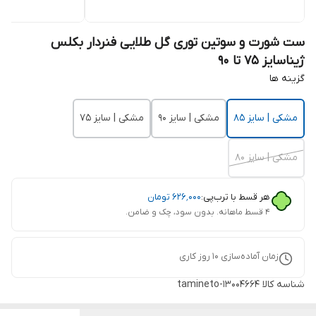
ست شورت و سوتین توری گل طلایی فنردار بکلس
ژیناسایز 75 تا 90
گزینه ها
مشکی | سایز 85
مشکی | سایز 90
مشکی | سایز 75
مشکی | سایز 80
هر قسط با ترب‌پی:
۶۲۶٬۰۰۰
تومان
۴ قسط ماهانه. بدون سود، چک و ضامن.
زمان آماده‌سازی
10
روز کاری
شناسه کالا
tamineto-13004664