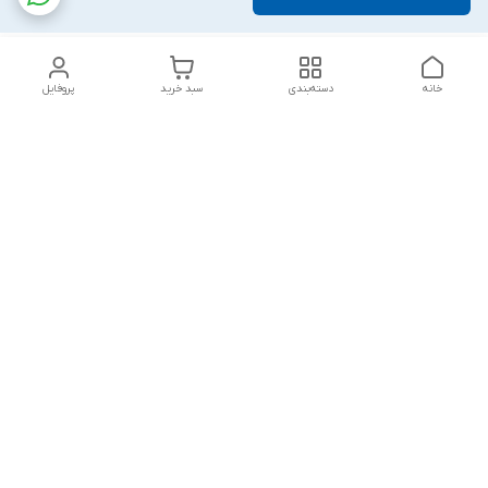
خانه
دسته‌بندی
سبد خرید
پروفایل
دسترسی سریع
تماس با ما
قوانین و مقررات
درباره ما
پشتیبانی سایت فروشگاه به مشتریان در طول خریدآنلاین از ثبت
شفارش تا تحویل کالا کمک می کند. این خدمات برای افزایش رضایت
مشتری، تقویت وفاداری و ایجاد تکرار خرید برای مشتریان است.