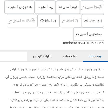
قرمز | سایز 85
قرمز | سایز 75
زرد | سایز 90
بادمجونی | سایز 90
زرد | سایز 85
زرد | سایز 80
زرد | سایز 75
بادمجونی | سایز 80
بادمجونی | سایز 75
شناسه کالا
tamineto-13004911
توضیحات
مشخصات
نظرات کاربران
سوتین پرلون لعیا: راحتی و زیبایی در کنار هم ✨ این سوتین با طراحی
ساده و کاربردی، انتخابی عالی برای استفاده روزمره است. جنس پرلون آن
لطافت و سبکی بی‌نظیری را برای شما به ارمغان می‌آورد. ویژگی‌های
کلیدی: - بندهای قابل تنظیم برای فیت شدن بهتر روی بدن شما. -
بندها غیر قابل جدا شدن هستند تا اطمینان از ثبات و راحتی بیشتر. -
طراحی بدون جک، فنر و کاپ برای حداکثر راحتی و طبیعی بودن. جدول