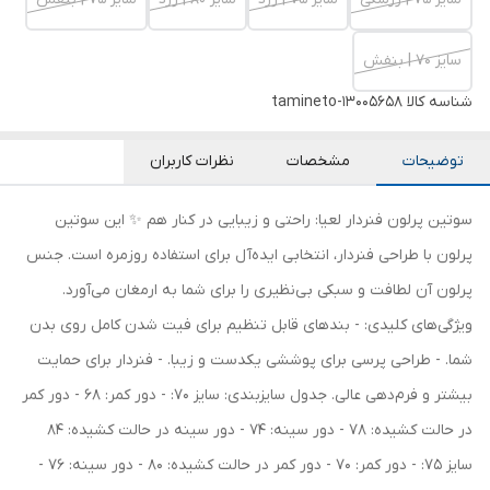
سایز 70 | بنفش
شناسه کالا
tamineto-13005658
توضیحات
مشخصات
نظرات کاربران
سوتین پرلون فنردار لعیا: راحتی و زیبایی در کنار هم ✨ این سوتین
پرلون با طراحی فنردار، انتخابی ایده‌آل برای استفاده روزمره است. جنس
پرلون آن لطافت و سبکی بی‌نظیری را برای شما به ارمغان می‌آورد.
ویژگی‌های کلیدی: - بندهای قابل تنظیم برای فیت شدن کامل روی بدن
شما. - طراحی پرسی برای پوششی یکدست و زیبا. - فنردار برای حمایت
بیشتر و فرم‌دهی عالی. جدول سایزبندی: سایز 70: - دور کمر: 68 - دور کمر
در حالت کشیده: 78 - دور سینه: 74 - دور سینه در حالت کشیده: 84
سایز 75: - دور کمر: 70 - دور کمر در حالت کشیده: 80 - دور سینه: 76 -