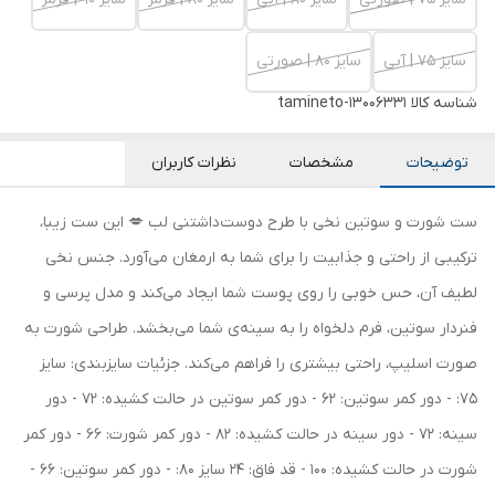
سایز 75 | آبی
سایز 80 | صورتی
شناسه کالا
tamineto-13006331
توضیحات
مشخصات
نظرات کاربران
ست شورت و سوتین نخی با طرح دوست‌داشتنی لب 💋 این ست زیبا،
ترکیبی از راحتی و جذابیت را برای شما به ارمغان می‌آورد. جنس نخی
لطیف آن، حس خوبی را روی پوست شما ایجاد می‌کند و مدل پرسی و
فنردار سوتین، فرم دلخواه را به سینه‌ی شما می‌بخشد. طراحی شورت به
صورت اسلیپ، راحتی بیشتری را فراهم می‌کند. جزئیات سایزبندی: سایز
75: - دور کمر سوتین: 62 - دور کمر سوتین در حالت کشیده: 72 - دور
سینه: 72 - دور سینه در حالت کشیده: 82 - دور کمر شورت: 66 - دور کمر
شورت در حالت کشیده: 100 - قد فاق: 24 سایز 80: - دور کمر سوتین: 66 -