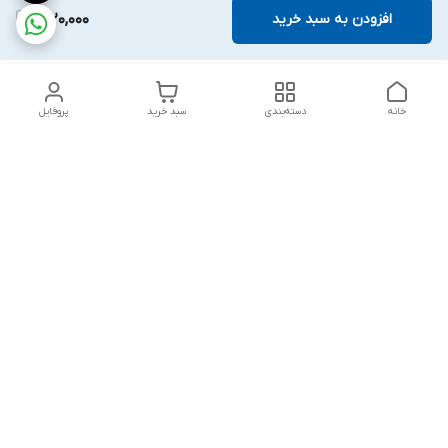
افزودن به سبد خرید
1,920,000
خانه
دسته‌بندی
سبد خرید
پروفایل
دسترسی سریع
تماس با ما
قوانین و مقررات
درباره ما
پشتیبانی سایت فروشگاه به مشتریان در طول خریدآنلاین از ثبت
شفارش تا تحویل کالا کمک می کند. این خدمات برای افزایش رضایت