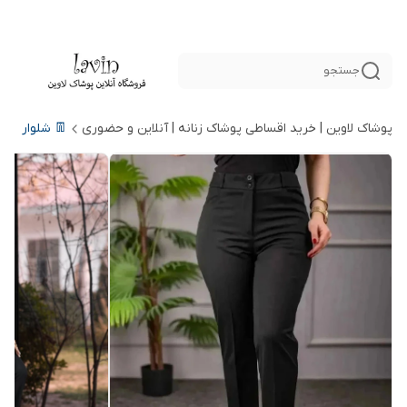
جستجو
پوشاک لاوین | خرید اقساطی پوشاک زنانه | آنلاین و حضوری
👖 شلوار