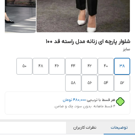
شلوار پارچه ای زنانه مدل راسته قد 100
سایز
50
48
46
44
42
40
38
58
56
54
52
هر قسط با ترب‌پی:
۴۸۰٬۰۰۰
تومان
۴ قسط ماهانه. بدون سود، چک و ضامن.
توضیحات
نظرات کاربران