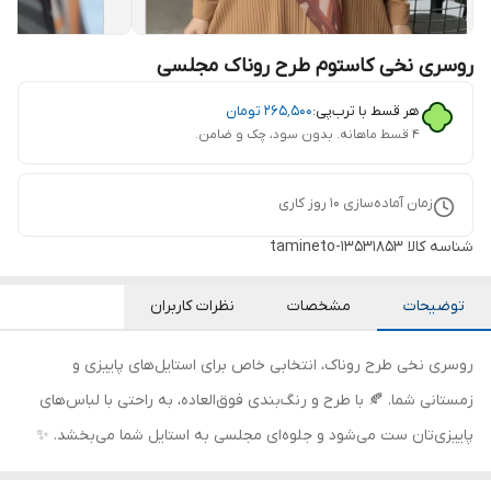
روسری نخی کاستوم طرح روناک مجلسی
هر قسط با ترب‌پی:
۲۶۵٬۵۰۰
تومان
۴ قسط ماهانه. بدون سود، چک و ضامن.
زمان آماده‌سازی
10
روز کاری
شناسه کالا
tamineto-13531853
توضیحات
مشخصات
نظرات کاربران
روسری نخی طرح روناک، انتخابی خاص برای استایل‌های پاییزی و
زمستانی شما. 🍂 با طرح و رنگ‌بندی فوق‌العاده، به راحتی با لباس‌های
پاییزی‌تان ست می‌شود و جلوه‌ای مجلسی به استایل شما می‌بخشد. ✨