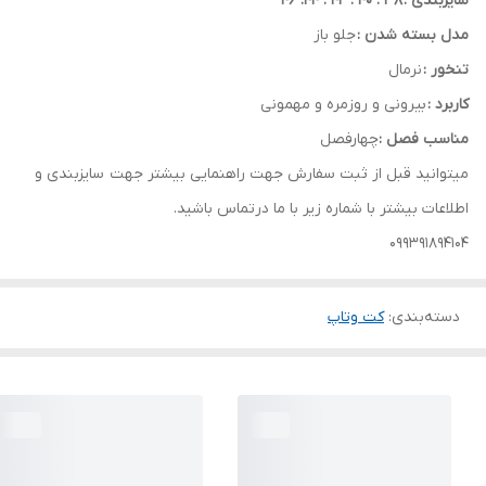
سایزبندی :
38 . 40 . 42 . 44. 46
مدل بسته شدن :
جلو باز
تنخور :
نرمال
کاربرد :
بیرونی و روزمره و مهمونی
مناسب فصل :
چهارفصل
میتوانید قبل از ثبت سفارش جهت راهنمایی بیشتر جهت سایزبندی و
اطلاعات بیشتر با شماره زیر با ما درتماس باشید.
099391894104
دسته‌بندی
:
کت وتاپ