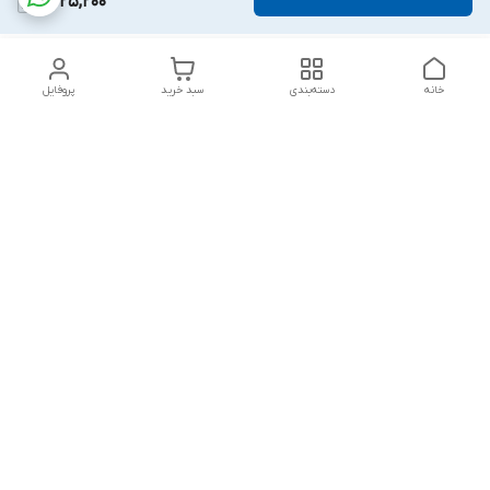
2,025,200
خانه
دسته‌بندی
سبد خرید
پروفایل
دسترسی سریع
تماس با ما
قوانین و مقررات
درباره ما
پشتیبانی سایت فروشگاه به مشتریان در طول خریدآنلاین از ثبت
شفارش تا تحویل کالا کمک می کند. این خدمات برای افزایش رضایت
مشتری، تقویت وفاداری و ایجاد تکرار خرید برای مشتریان است.