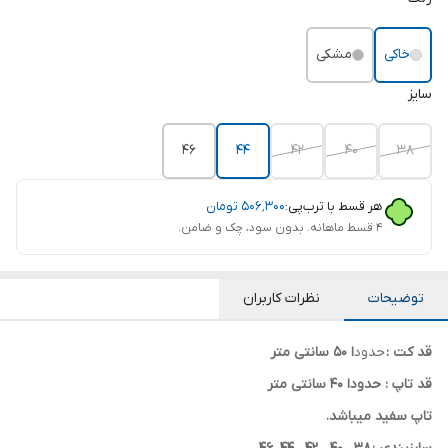
خاکی
مشکی
سایز
46
44
42
40
38
هر قسط با ترب‌پی:
۵۰۶٬۳۰۰
تومان
۴ قسط ماهانه. بدون سود، چک و ضامن.
توضیحات
نظرات کاربران
قد کت :
حدود
ا 50 سانتی متر
قد تاپ : حدودا 40 سانتی متر
تاپ سفید میباشد.