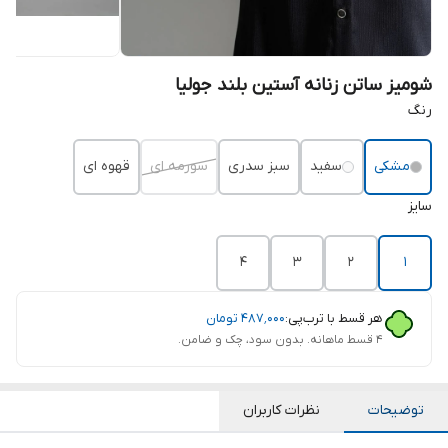
شومیز ساتن زنانه آستین بلند جولیا
رنگ
مشکی
سفید
سبز سدری
سورمه ای
قهوه ای
سایز
4
3
2
1
هر قسط با ترب‌پی:
۴۸۷٬۰۰۰
تومان
۴ قسط ماهانه. بدون سود، چک و ضامن.
توضیحات
نظرات کاربران