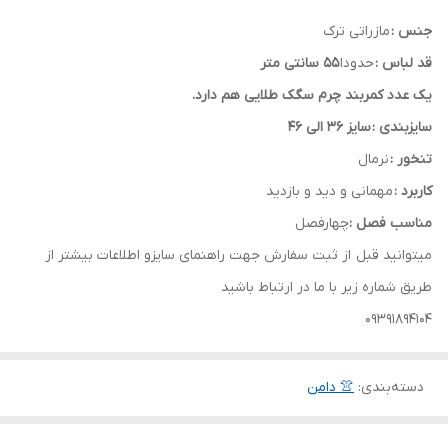
جنس :
مازراتی ترک
قد لباس :
حدودا
55 سانتی متر
یک عدد کمربند چرم سگک طلایی هم دارد.
سایزبندی :
سایز 36 الی 46
تنخور :
نرمال
کاربرد :
مهمانی و دید و بازدید
مناسب فصل :
چهارفصل
میتوانید قبل از ثبت سفارش جهت راهنمای سایزو اطلاعات بیشتر از
طریق شماره زیر با ما در ارتباط باشید
09391894104
دسته‌بندی
:
👚 دامن