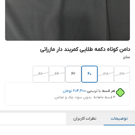
دامن کوتاه دکمه طلایی کمربند دار مازراتی
سایز
46
44
42
40
38
36
هر قسط با ترب‌پی:
۲۰۴٬۳۰۰
تومان
۴ قسط ماهانه. بدون سود، چک و ضامن.
توضیحات
نظرات کاربران