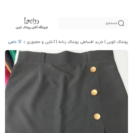
جستجو
پوشاک لاوین | خرید اقساطی پوشاک زنانه | آنلاین و حضوری
👚 دامن