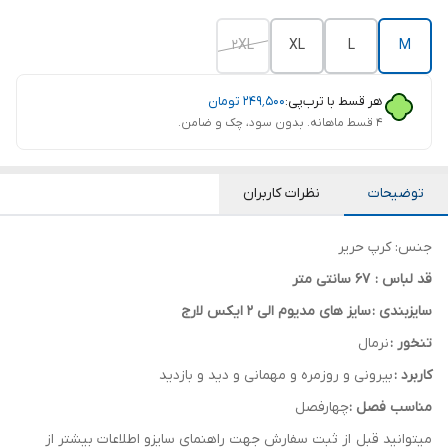
2XL
XL
L
M
هر قسط با ترب‌پی:
۲۴۹٬۵۰۰
تومان
۴ قسط ماهانه. بدون سود، چک و ضامن.
توضیحات
نظرات کاربران
جنس: کرپ حریر
قد لباس : 67 سانتی متر
سایزبندی :
سایز های مدیوم الی 2 ایکس لارج
تنخور :
نرمال
کاربرد :
بیرونی و روزمره و مهمانی و دید و بازدید
مناسب فصل :
چهارفصل
میتوانید قبل از ثبت سفارش جهت راهنمای سایزو اطلاعات بیشتر از