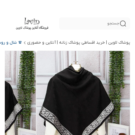
جستجو
پوشاک لاوین | خرید اقساطی پوشاک زنانه | آنلاین و حضوری
🧣 شال و رو