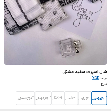
شال اسپرت سفید مشکی
برند:
DIOR
طرح
پاپیونی
لوزی
ck
DIOR
چارخونه
خورشیدی