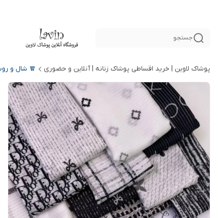
جستجو
پوشاک لاوین | خرید اقساطی پوشاک زنانه | آنلاین و حضوری
🧣 شال و رو