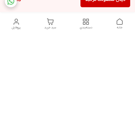
ناموجود
خانه
دسته‌بندی
سبد خرید
پروفایل
دسترسی سریع
تماس با ما
قوانین و مقررات
درباره ما
پشتیبانی سایت فروشگاه به مشتریان در طول خریدآنلاین از ثبت
شفارش تا تحویل کالا کمک می کند. این خدمات برای افزایش رضایت