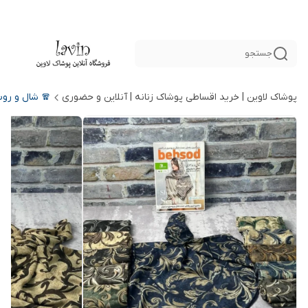
جستجو
پوشاک لاوین | خرید اقساطی پوشاک زنانه | آنلاین و حضوری
🧣 شال و رو