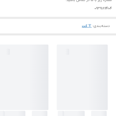
شماره زیر با ما در تماس باشید.
09391894104
دسته‌بندی
:
👔 کت