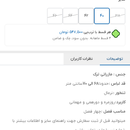
46
44
42
40
38
هر قسط با ترب‌پی:
۵۴۷٬۵۰۰
تومان
۴ قسط ماهانه. بدون سود، چک و ضامن.
توضیحات
نظرات کاربران
جنس : مازراتی ترک
قد لباس :
حدودا
68 الی 70
سانتی متر
تنخور :
نرمال
کاربرد :
روزمره و دورهمی و مهمانی
مناسب فصل :
چهار فصل
میتوانید قبل از ثبت سفارش جهت راهنمای سایز و اطلاعات بیشتر با