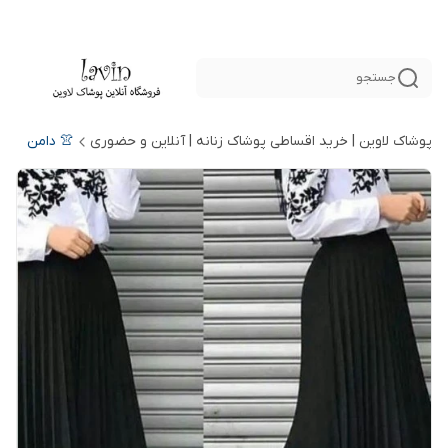
جستجو
پوشاک لاوین | خرید اقساطی پوشاک زنانه | آنلاین و حضوری
👚 دامن