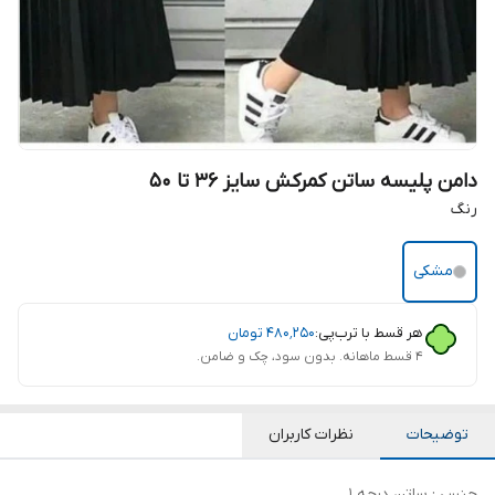
دامن پلیسه ساتن کمرکش سایز 36 تا 50
رنگ
مشکی
هر قسط با ترب‌پی:
۴۸۰٬۲۵۰
تومان
۴ قسط ماهانه. بدون سود، چک و ضامن.
توضیحات
نظرات کاربران
جنس : ساتن درجه 1