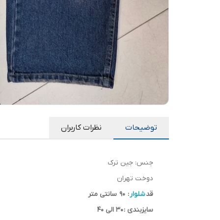
توضیحات
نظرات کاربران
جنس: جین ترک
دوخت تهران
قد
شلوار
: 90 سانتی متر
سایزبندی :
30 الی 40