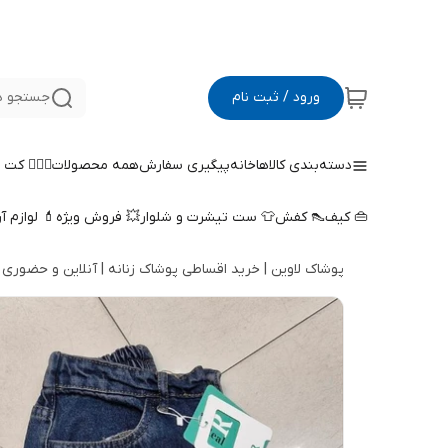
ورود / ثبت نام
جستجو د
دسته‌بندی کالاها
خانه
پیگیری سفارش
همه محصولات
🤵🏻‍♀️ کت
👜 کیف
👠 کفش
👕 ست تیشرت و شلوار
💥 فروش ویژه
💄 لوازم آ
پوشاک لاوین | خرید اقساطی پوشاک زنانه | آنلاین و حضوری