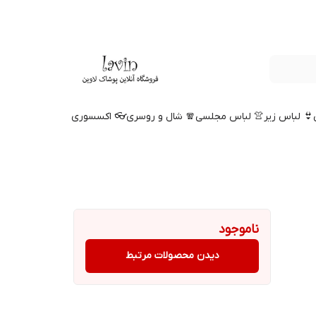
👙 لباس زیر
👚 لباس مجلسی
🧣 شال و روسری
👓 اکسسوری
ناموجود
دیدن محصولات مرتبط