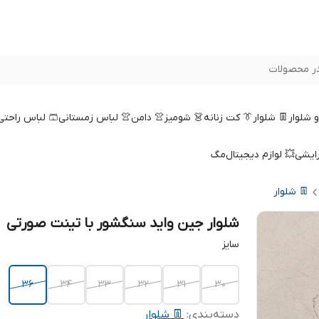
ر محصولات
 و شلوار
👖 شلوار
👔 کت زنانه
👗 شومیز
👚 دامن
👚 لباس زمستانی
🩳 لباس راحتی
رایشی
💥 لوازم دیجیتال
مگ
👖 شلوار
شلوار جین واید سنگشور با تینت صورتی
سایز
36
34
33
32
31
30
دسته‌بندی
:
👖 شلوار