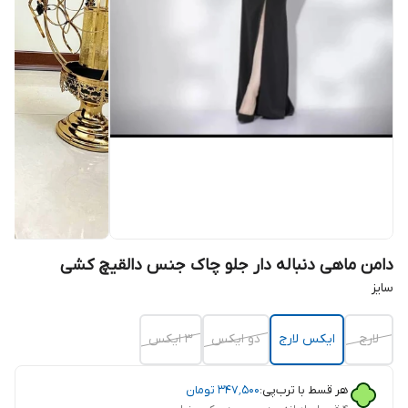
دامن ماهی دنباله دار جلو چاک جنس دالقیچ کشی
سایز
لارج
ایکس لارج
دو ایکس
3 ایکس
هر قسط با ترب‌پی:
۳۴۷٬۵۰۰
تومان