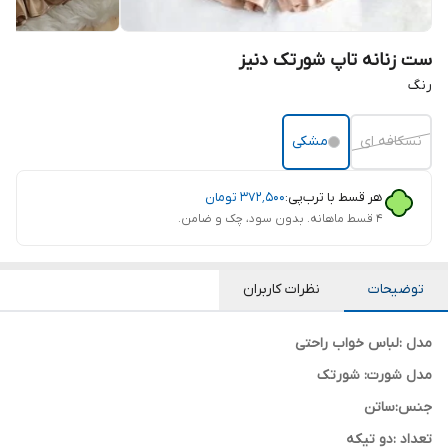
ست زنانه تاپ شورتک دنیز
رنگ
نسکافه ای
مشکی
هر قسط با ترب‌پی:
۳۷۲٬۵۰۰
تومان
۴ قسط ماهانه. بدون سود، چک و ضامن.
توضیحات
نظرات کاربران
مدل :لباس خواب راحتی
مدل شورت: شورتک
جنس:ساتن
تعداد :دو تیکه