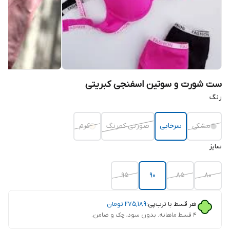
ست شورت و سوتین اسفنجی کبریتی
رنگ
مشکی
سرخابی
صورتی کمرنگ
کرم
سایز
95
90
85
80
هر قسط با ترب‌پی:
۲۷۵٬۱۸۹
تومان
۴ قسط ماهانه. بدون سود، چک و ضامن.