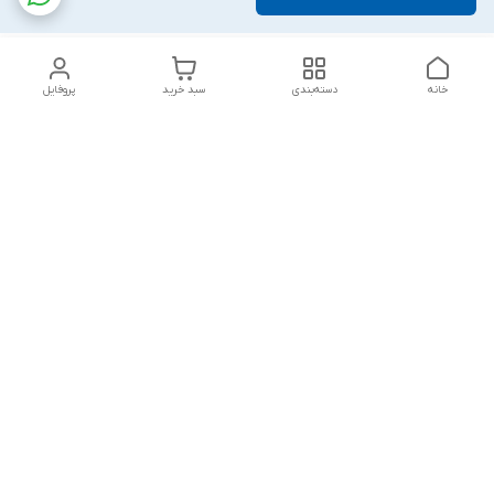
خانه
دسته‌بندی
سبد خرید
پروفایل
دسترسی سریع
تماس با ما
قوانین و مقررات
درباره ما
پشتیبانی سایت فروشگاه به مشتریان در طول خریدآنلاین از ثبت
شفارش تا تحویل کالا کمک می کند. این خدمات برای افزایش رضایت
مشتری، تقویت وفاداری و ایجاد تکرار خرید برای مشتریان است.