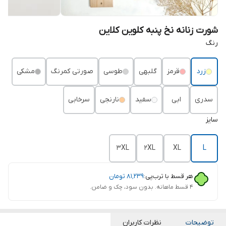
شورت زنانه نخ پنبه کلوین کلاین
رنگ
زرد
قرمز
گلبهی
طوسی
صورتی کمرنگ
مشکی
سدری
ابی
سفید
نارنجی
سرخابی
سایز
3XL
2XL
XL
L
هر قسط با ترب‌پی:
۸۱٬۲۳۹
تومان
۴ قسط ماهانه. بدون سود، چک و ضامن.
توضیحات
نظرات کاربران