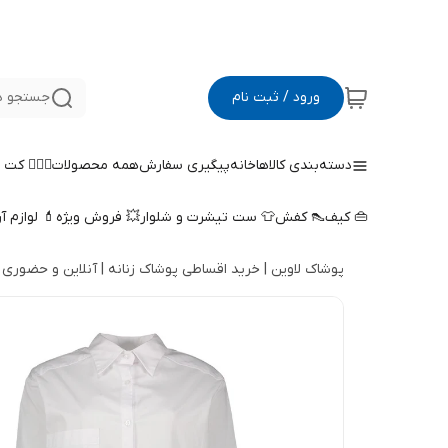
ورود / ثبت نام
جستجو د
دسته‌بندی کالاها
خانه
پیگیری سفارش
همه محصولات
🤵🏻‍♀️ کت
👜 کیف
👠 کفش
👕 ست تیشرت و شلوار
💥 فروش ویژه
💄 لوازم آ
پوشاک لاوین | خرید اقساطی پوشاک زنانه | آنلاین و حضوری