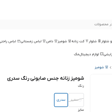
ر محصولات
 و شلوار
👖 شلوار
👔 کت زنانه
👗 شومیز
👚 دامن
👚 لباس زمستانی
🩳 لباس راحتی
رایشی
💥 لوازم دیجیتال
مگ
👗 شومیز
شومیز زنانه جنس صابونی رنگ سدری
رنگ
سفید
سدری
سایز