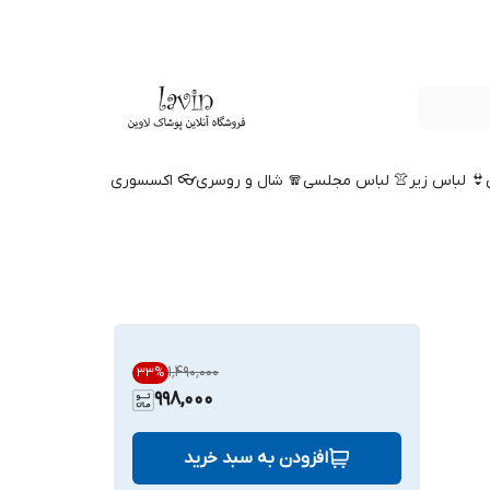
👙 لباس زیر
👚 لباس مجلسی
🧣 شال و روسری
👓 اکسسوری
۱٬۴۹۰٬۰۰۰
33
%
998,000
افزودن به سبد خرید