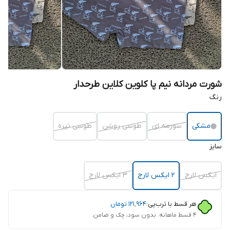
شورت مردانه نیم پا کلوین کلاین طرحدار
رنگ
مشکی
سورمه ای
طوسی روشن
طوسی تیره
سایز
ایکس لارج
2 ایکس لارج
3 ایکس لارج
هر قسط با ترب‌پی:
۱۲۱٬۹۶۴
تومان
۴ قسط ماهانه. بدون سود، چک و ضامن.