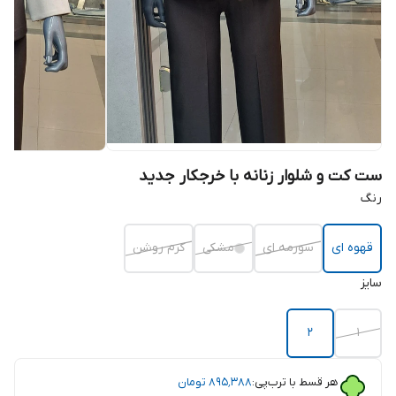
ست کت و شلوار زنانه با خرجکار جدید
رنگ
قهوه ای
سورمه ای
مشکی
کرم روشن
سایز
2
1
هر قسط با ترب‌پی:
۸۹۵٬۳۸۸
تومان