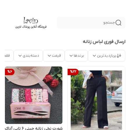
جستجو
ارسال فوری لباس زنانه
پربازدیدترین
برندها
قیمت
دسته‌بندی
فقط م
%
6
%
22
شورت نخی زنانه جینی 6 تایی آداک