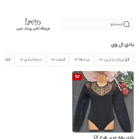
جستجو
بادی ال وی
پربازدیدترین
برندها
قیمت
دسته‌بندی
فقط م
%
2
بادی یقه حریر طرح LV