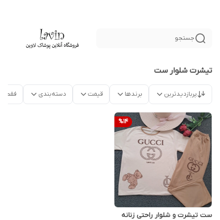
جستجو
تیشرت شلوار ست
پربازدیدترین
برندها
قیمت
دسته‌بندی
فقط م
%
14
ست تیشرت و شلوار راحتی زنانه