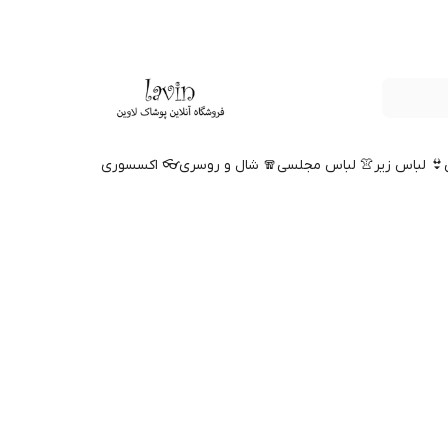
👙 لباس زیر
👚 لباس مجلسی
🧣 شال و روسری
👓 اکسسوری