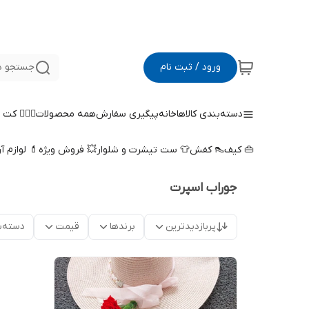
ورود / ثبت نام
جستجو د
دسته‌بندی کالاها
خانه
پیگیری سفارش
همه محصولات
🤵🏻‍♀️ کت
👜 کیف
👠 کفش
👕 ست تیشرت و شلوار
💥 فروش ویژه
💄 لوازم آ
جوراب اسپرت
پربازدیدترین
برندها
قیمت
دسته‌ب