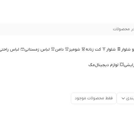
ر محصولات
 و شلوار
👖 شلوار
👔 کت زنانه
👗 شومیز
👚 دامن
👚 لباس زمستانی
🩳 لباس راحتی
رایشی
💥 لوازم دیجیتال
مگ
ندی
فقط محصولات موجود