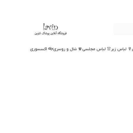
👙 لباس زیر
👚 لباس مجلسی
🧣 شال و روسری
👓 اکسسوری