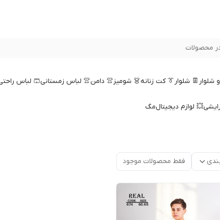
ر محصولات
 و شلوار
👖 شلوار
👔 کت زنانه
👗 شومیز
👚 دامن
👚 لباس زمستانی
🩳 لباس راحتی
رایشی
💥 لوازم دیجیتال
مگ
ندی
فقط محصولات موجود