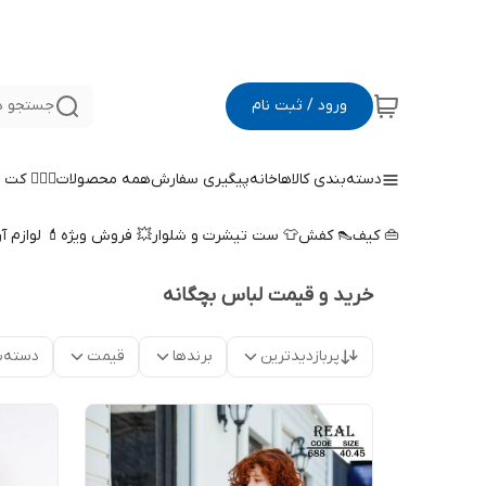
ورود / ثبت نام
جستجو د
دسته‌بندی کالاها
خانه
پیگیری سفارش
همه محصولات
🤵🏻‍♀️ کت
👜 کیف
👠 کفش
👕 ست تیشرت و شلوار
💥 فروش ویژه
💄 لوازم آ
خرید و قیمت لباس بچگانه
پربازدیدترین
برندها
قیمت
دسته‌ب