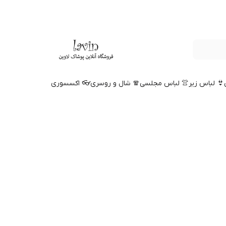
👙 لباس زیر
👚 لباس مجلسی
🧣 شال و روسری
👓 اکسسوری