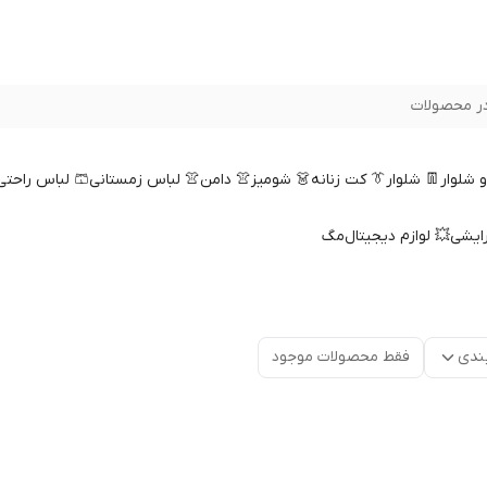
ر محصولات
 و شلوار
👖 شلوار
👔 کت زنانه
👗 شومیز
👚 دامن
👚 لباس زمستانی
🩳 لباس راحتی
رایشی
💥 لوازم دیجیتال
مگ
ندی
فقط محصولات موجود