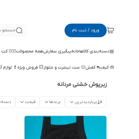
ورود / ثبت نام
جستجو د
دسته‌بندی کالاها
خانه
پیگیری سفارش
همه محصولات
🤵🏻‍♀️ کت
👜 کیف
👠 کفش
👕 ست تیشرت و شلوار
💥 فروش ویژه
💄 لوازم آ
زیرپوش خشتی مردانه
پربازدیدترین
برندها
قیمت
دسته‌ب