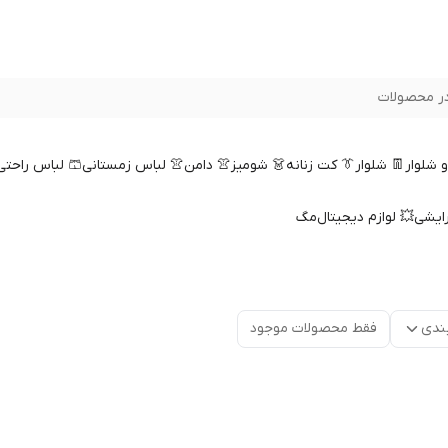
ر محصولات
 و شلوار
👖 شلوار
👔 کت زنانه
👗 شومیز
👚 دامن
👚 لباس زمستانی
🩳 لباس راحتی
رایشی
💥 لوازم دیجیتال
مگ
ندی
فقط محصولات موجود