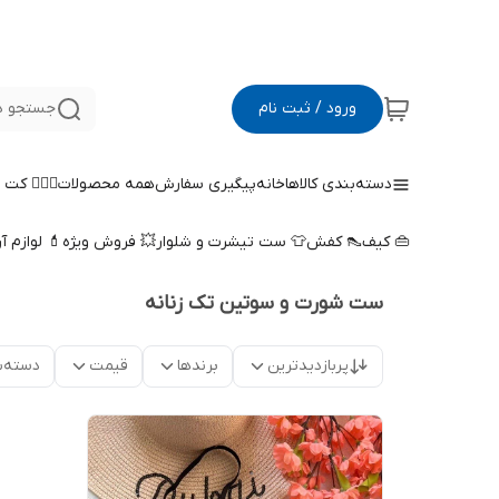
ورود / ثبت نام
جستجو د
دسته‌بندی کالاها
خانه
پیگیری سفارش
همه محصولات
🤵🏻‍♀️ کت
👜 کیف
👠 کفش
👕 ست تیشرت و شلوار
💥 فروش ویژه
💄 لوازم آ
ست شورت و سوتین تک زنانه
پربازدیدترین
برندها
قیمت
دسته‌ب