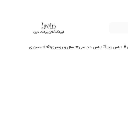
👙 لباس زیر
👚 لباس مجلسی
🧣 شال و روسری
👓 اکسسوری