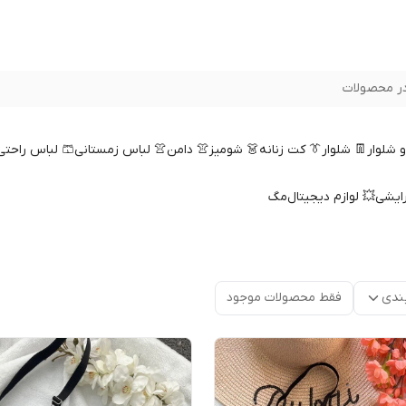
ر محصولات
 و شلوار
👖 شلوار
👔 کت زنانه
👗 شومیز
👚 دامن
👚 لباس زمستانی
🩳 لباس راحتی
رایشی
💥 لوازم دیجیتال
مگ
ندی
فقط محصولات موجود