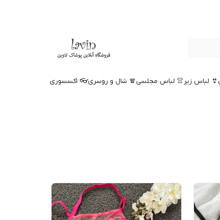
👙 لباس زیر
👚 لباس مجلسی
🧣 شال و روسری
👓 اکسسوری