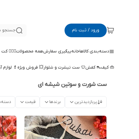
ورود / ثبت نام
جستجو د
دسته‌بندی کالاها
خانه
پیگیری سفارش
همه محصولات
🤵🏻‍♀️ کت
👜 کیف
👠 کفش
👕 ست تیشرت و شلوار
💥 فروش ویژه
💄 لوازم آ
ست شورت و سوتین شیشه ای
پربازدیدترین
برندها
قیمت
دسته‌ب