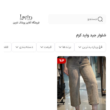
جستجو
شلوار جید واید کرم
پربازدیدترین
برندها
قیمت
دسته‌بندی
فقط م
%
14