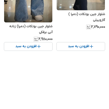
شلوار جین بوتکات (دمپا )
گازوییلی
شلوار جین بوتکات (دمپا) زنانه
۲٬۷۹۰٬۰۰۰
آبی برفکی
۲٬۹۸۰٬۰۰۰
افزودن به سبد
افزودن به سبد