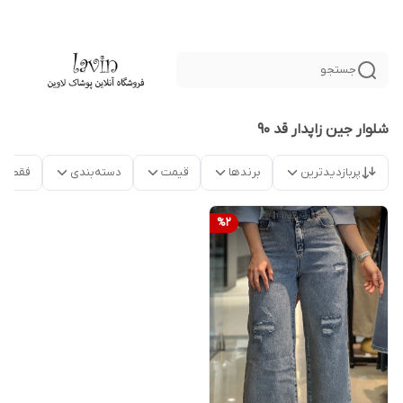
جستجو
شلوار جین زاپدار قد 90
پربازدیدترین
برندها
قیمت
دسته‌بندی
فقط م
%
2