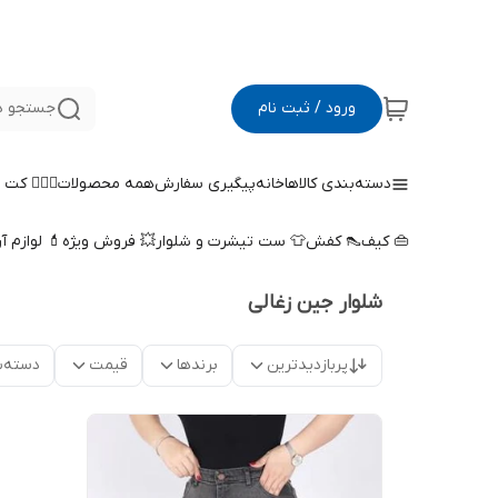
ورود / ثبت نام
جستجو د
دسته‌بندی کالاها
خانه
پیگیری سفارش
همه محصولات
🤵🏻‍♀️ کت
👜 کیف
👠 کفش
👕 ست تیشرت و شلوار
💥 فروش ویژه
💄 لوازم آ
شلوار جین زغالی
پربازدیدترین
برندها
قیمت
دسته‌ب