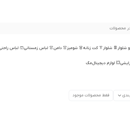
ر محصولات
 و شلوار
👖 شلوار
👔 کت زنانه
👗 شومیز
👚 دامن
👚 لباس زمستانی
🩳 لباس راحتی
رایشی
💥 لوازم دیجیتال
مگ
ندی
فقط محصولات موجود