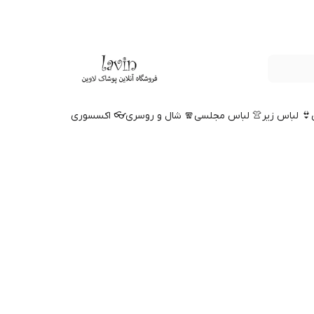
👙 لباس زیر
👚 لباس مجلسی
🧣 شال و روسری
👓 اکسسوری