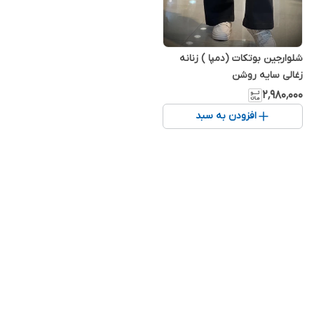
شلوارجین بوتکات (دمپا ) زنانه
زغالی سایه روشن
۲٬۹۸۰٬۰۰۰
افزودن به سبد