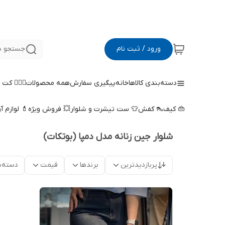
ورود / ثبت نام
جستجو د
دسته‌بندی کالاها
خانه
پیگیری سفارش
همه محصولات
🤵🏻‍♀️ کت
👜 کیف
👠 کفش
👕 ست تیشرت و شلوار
💥 فروش ویژه
💄 لوازم آ
شلوار جین زنانه مدل دمپا (بوتکات)
پربازدیدترین
برندها
قیمت
دسته‌ب