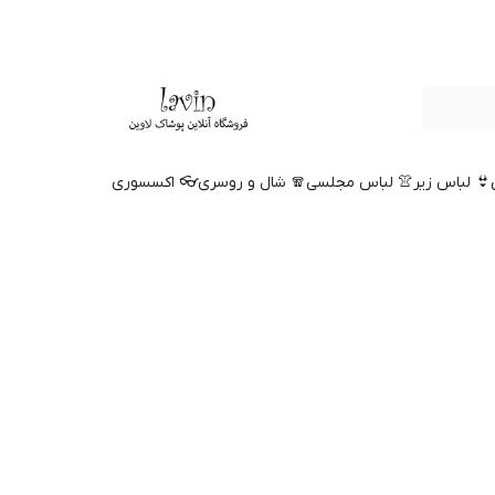
👙 لباس زیر
👚 لباس مجلسی
🧣 شال و روسری
👓 اکسسوری