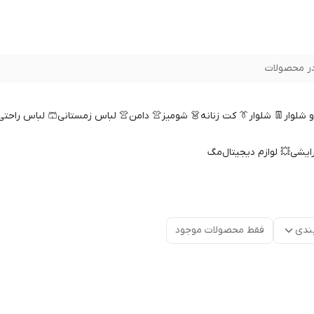
ر محصولات
 و شلوار
👖 شلوار
👔 کت زنانه
👗 شومیز
👚 دامن
👚 لباس زمستانی
🩳 لباس راحتی
رایشی
💥 لوازم دیجیتال
مگ
ندی
فقط محصولات موجود