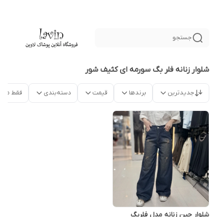
جستجو
شلوار زنانه فلر بگ سورمه ای کثیف شور
جدیدترین
برندها
قیمت
دسته‌بندی
فقط محص
شلوار جین زنانه مدل فلربگ