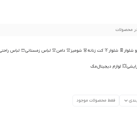
ر محصولات
 و شلوار
👖 شلوار
👔 کت زنانه
👗 شومیز
👚 دامن
👚 لباس زمستانی
🩳 لباس راحتی
رایشی
💥 لوازم دیجیتال
مگ
ندی
فقط محصولات موجود