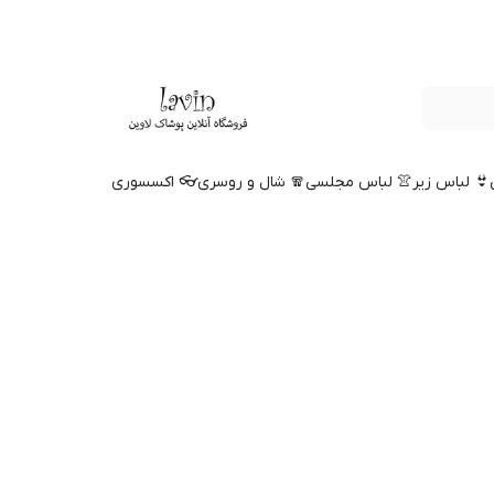
👙 لباس زیر
👚 لباس مجلسی
🧣 شال و روسری
👓 اکسسوری