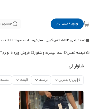
ورود / ثبت نام
جستجو د
دسته‌بندی کالاها
خانه
پیگیری سفارش
همه محصولات
🤵🏻‍♀️ کت
👜 کیف
👠 کفش
👕 ست تیشرت و شلوار
💥 فروش ویژه
💄 لوازم آ
شلوار لی
پربازدیدترین
برندها
قیمت
دسته‌ب