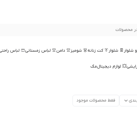
ر محصولات
 و شلوار
👖 شلوار
👔 کت زنانه
👗 شومیز
👚 دامن
👚 لباس زمستانی
🩳 لباس راحتی
رایشی
💥 لوازم دیجیتال
مگ
ندی
فقط محصولات موجود