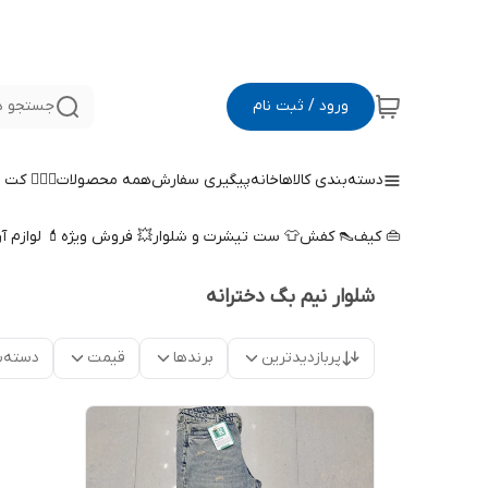
ورود / ثبت نام
جستجو د
دسته‌بندی کالاها
خانه
پیگیری سفارش
همه محصولات
🤵🏻‍♀️ کت
👜 کیف
👠 کفش
👕 ست تیشرت و شلوار
💥 فروش ویژه
💄 لوازم آ
شلوار نیم بگ دخترانه
پربازدیدترین
برندها
قیمت
دسته‌ب