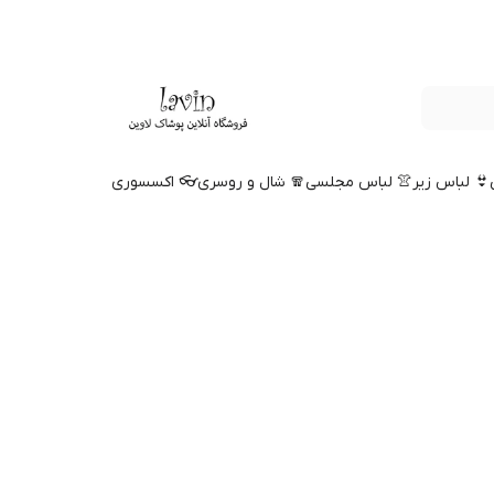
👙 لباس زیر
👚 لباس مجلسی
🧣 شال و روسری
👓 اکسسوری