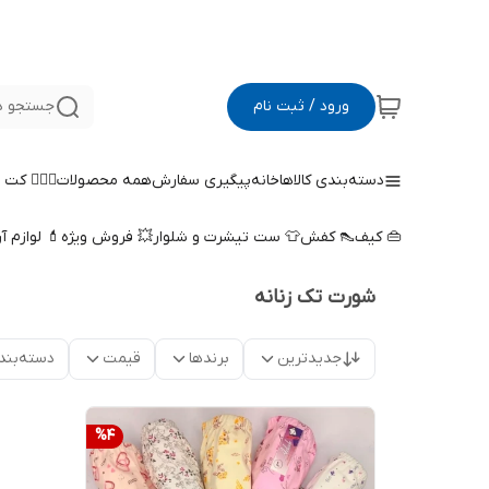
ورود / ثبت نام
جستجو د
دسته‌بندی کالاها
خانه
پیگیری سفارش
همه محصولات
🤵🏻‍♀️ کت
👜 کیف
👠 کفش
👕 ست تیشرت و شلوار
💥 فروش ویژه
💄 لوازم آ
شورت تک زنانه
جدیدترین
برندها
قیمت
دسته‌بند
%
4