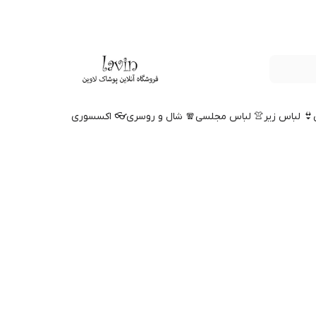
👙 لباس زیر
👚 لباس مجلسی
🧣 شال و روسری
👓 اکسسوری