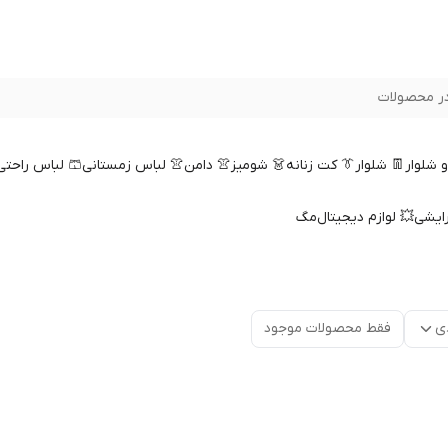
ر محصولات
 و شلوار
👖 شلوار
👔 کت زنانه
👗 شومیز
👚 دامن
👚 لباس زمستانی
🩳 لباس راحتی
رایشی
💥 لوازم دیجیتال
مگ
ی
فقط محصولات موجود