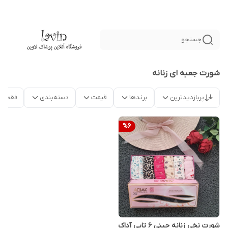
جستجو
شورت جعبه ای زنانه
پربازدیدترین
برندها
قیمت
دسته‌بندی
فقط م
%
6
شورت نخی زنانه جینی 6 تایی آداک