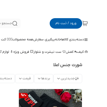
ورود / ثبت نام
جستجو د
دسته‌بندی کالاها
خانه
پیگیری سفارش
همه محصولات
🤵🏻‍♀️ کت
👜 کیف
👠 کفش
👕 ست تیشرت و شلوار
💥 فروش ویژه
💄 لوازم آ
شورت جنس اعلا
جدیدترین
برندها
قیمت
دسته‌بند
%
20