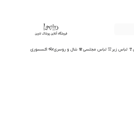
👙 لباس زیر
👚 لباس مجلسی
🧣 شال و روسری
👓 اکسسوری