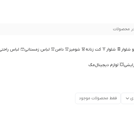
ر محصولات
 و شلوار
👖 شلوار
👔 کت زنانه
👗 شومیز
👚 دامن
👚 لباس زمستانی
🩳 لباس راحتی
رایشی
💥 لوازم دیجیتال
مگ
ی
فقط محصولات موجود